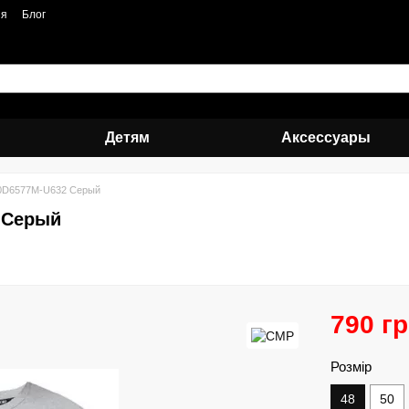
ия
Блог
Детям
Аксессуары
0D6577M-U632 Серый
 Серый
790 г
Розмір
48
50