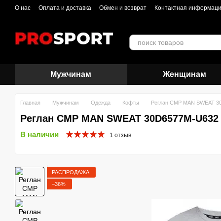
Перейти к основному контенту
О нас
Оплата и доставка
Обмен и возврат
Контактная информац
Мужчинам
Женщинам
Главная
Мужчинам
Одежда
Кофты
Реглан CMP MAN SWEAT 3
Реглан CMP MAN SWEAT 30D6577M-U632
В наличии
1 отзыв
РАСПРОДАЖА
−36%