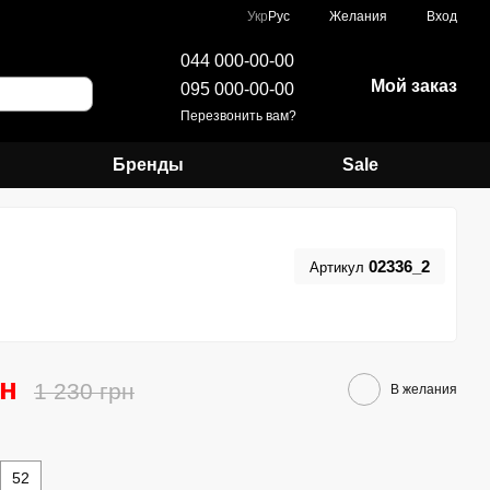
Укр
Рус
Желания
Вход
044 000-00-00
Мой заказ
095 000-00-00
Перезвонить вам?
Бренды
Sale
02336_2
Артикул
рн
1 230 грн
В желания
52