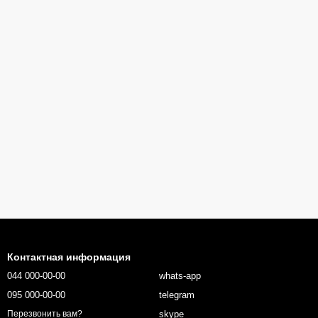
Контактная информация
044 000-00-00
whats-app
095 000-00-00
telegram
skype
Перезвонить вам?